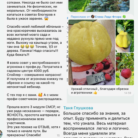
Дмитрий Звонка
Основатель и преподаватель
школы «Умный садовник»
Основатель и главный специалист
компании Treedoctor
Главный садовник ВДНХ и парка
Останкино с 2016 по 2019 гг
Лесопатолог в Рослесозащите с
1993 по 2000 год
Основатель двух древесных
питомников
Основатель Евразийской
Ассоциации Арбористов
Основатель АППМ
Дипломированный специалист по
защите растений