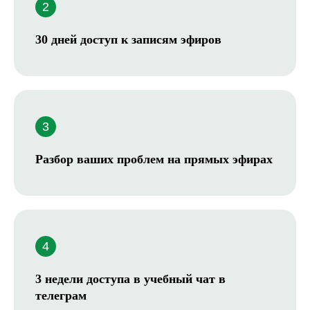
системности. Уже совершили
достаточно ошибок, боитесь
30 дней доступ к записям эфиров
их повторения. Хотите
предсказуемости, чтобы
навести порядок и спокойно
растить здоровый сад
Разбор ваших проблем на прямых эфирах
3 недели доступа в учебный чат в
телеграм