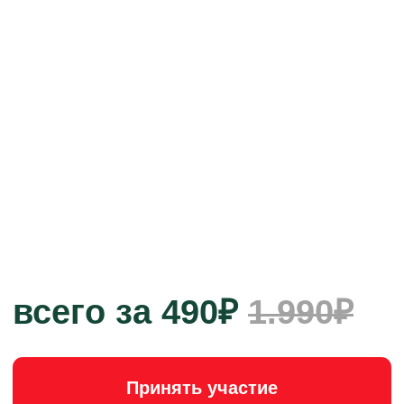
всего за 490₽
1.990₽
Принять участие
Сразу после оплаты получите
доступ
в
учебный телеграм-чат
на 3 недели
*ЛикБез - ликвидация безграмотности