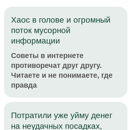
не растут, и вовсе оказалась
глупой затеей
Не понимаете причин
возникновения проблем
Вроде делаете всё
правильно, но результат
плохой. Не понимаете, почему
растениям плохо, сад болеет
Боитесь испортить сад
У вас страх не так обрезать —
вдруг навредите, дерево
погибнет из-за вашей ошибки