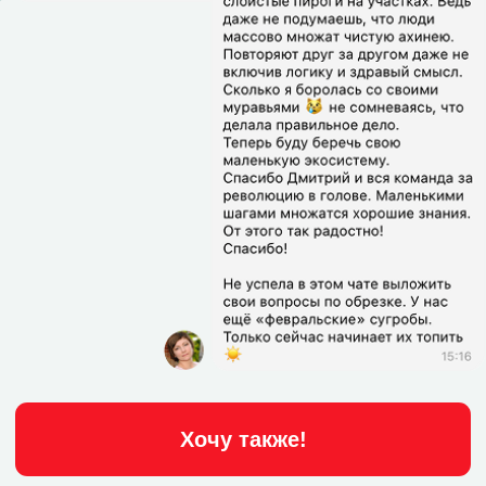
Перестаньте
делать наудачу!
Получите готовую систему
малоуходного сада!
490₽
1.990₽
Оплатить участие
До
После