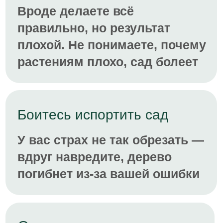
Вы перестанете делать
наугад!
После ЛикБеза
вы сможете
Понимать логику сада,
а не действовать вслепую
Создать красивый, здоровый