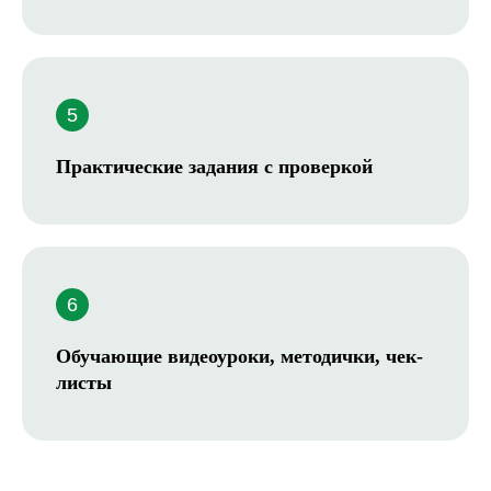
Самостоятельный / опытный
«эксперт»
Разбираетесь в вопросах
организации сада. Хотите
инноваций, нового
современного подхода,
Практические задания с проверкой
щадящих методов обработки
Обучающие видеоуроки, методички, чек-
листы