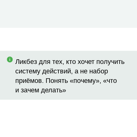
Двигайте стрелку, чтобы увидеть до/после
Ликбез для тех, кто хочет получить
систему действий, а не набор
приёмов. Понять «почему», «что
и зачем делать»
Школа арбористики и разумного
садоводства Дмитрия Звонка
«Умный садовник»
info@smart-gardener.ru