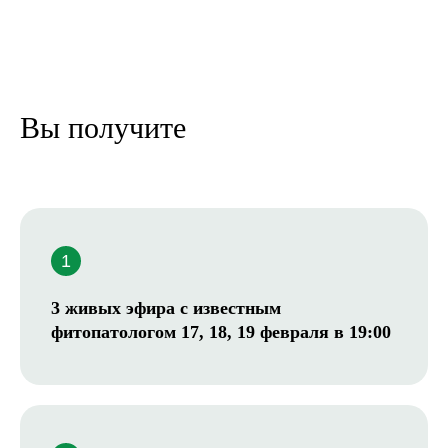
сделать правильно с нуля
и ничего не испортить
Вы получите
3 живых эфира с известным
фитопатологом 17, 18, 19 февраля в 19:00
Уставший садовод
со стажем
Делаете всё сами, но без