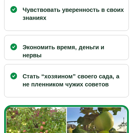
Иду на ЛикБез