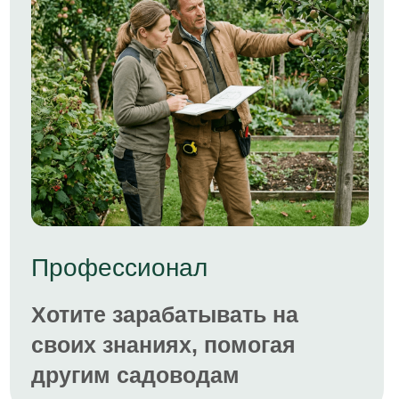
регистрации
В учебном чате вас ждут полезные
посты, обучающие видео-уроки,
живое общение, бонусы за
активность
В чате вы будете получать
практические задания. Они
несложные, помогут подготовиться
к темам эфиров
Во время каждого прямого эфира