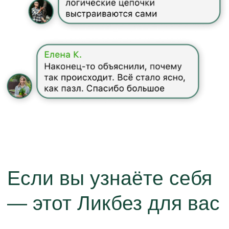
поток мусорной
информации
Советы в интернете
противоречат друг другу.
Читаете и не понимаете, где
правда
Потратили уже уйму денег
на неудачных посадках,
покупках и ошибках
Неправильная посадка
привела к гибели любимого
растения. Лишние обработки
не несут ожидаемого
результата, а покупка
«модных» сортов, которые