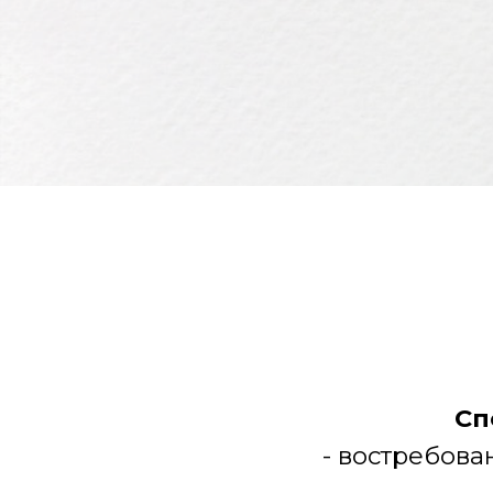
Специа
- востребованна