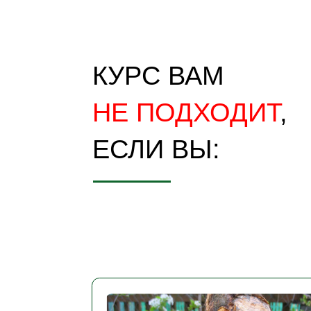
Не хотите разбираться в теме
садоводства
и понимать, как
на самом деле всё устроено