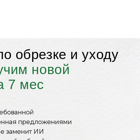
резке и уходу
новой
ес
й
дложениями
 ИИ
отой
сового потолка