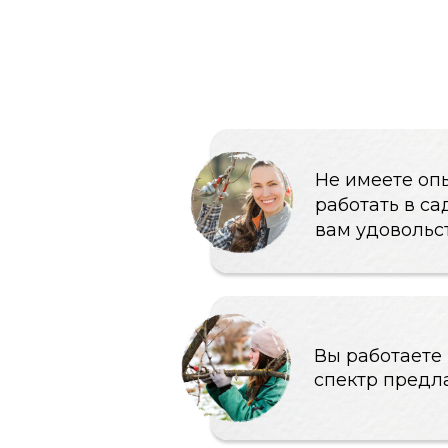
Не имеете опыта ра
работать в саду, х
вам удовольствие
Вы работаете в «зе
спектр предлагаемы
Вы — уверенный сп
высоким доходом, 