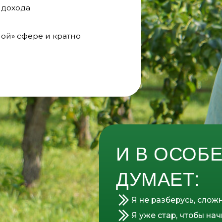
И В ОСОБЕННОС
ДУМАЕТ:
Я не разберусь, сложно
Я уже стар, чтобы начинать что-то
Я не умею сажать / обрезать и пр.
В моём регионе нет клиентов для 
У меня нет образования, чтобы ок
ПОСМОТРЕТЬ ПРОГРАММУ КУРСА