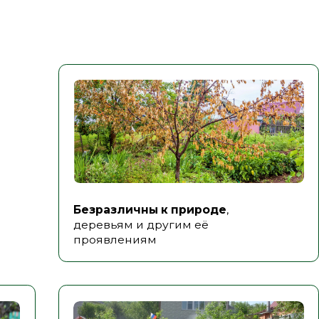
Не заботитесь о своём будущем
Заним
и экологии
позиц
разви