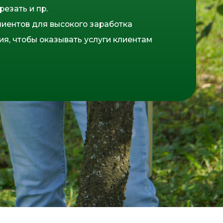
ты к новой информации
митесь всё
делать «как
то»