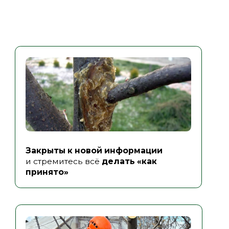
аете пассивную жизненную
ию
и не планируете
ваться профессионально