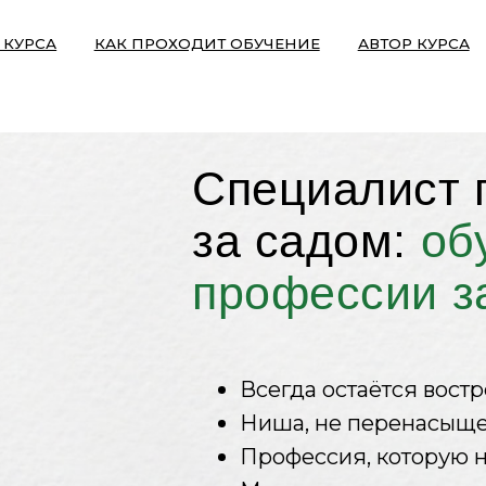
КАК ПРОХОДИТ ОБУЧЕНИЕ
АВТОР КУРСА
Специалист по об
за садом:
обучим 
профессии за 7 м
Всегда остаётся востребованно
Ниша, не перенасыщенная пре
Профессия, которую не заменит
Можно совмещать с другой раб
Достойный заработок без финан