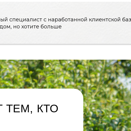
ЕМ, КТО
да
ере и кратно