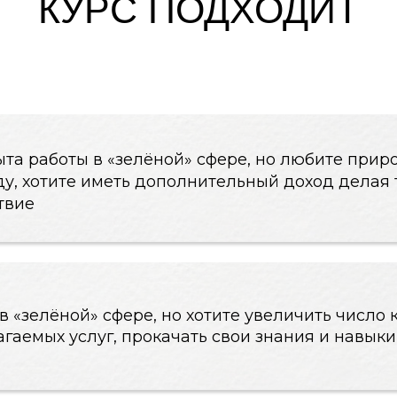
боты в «зелёной» сфере, но любите природу, вам нр
отите иметь дополнительный доход делая то, что при
лёной» сфере, но хотите увеличить число клиентов, 
х услуг, прокачать свои знания и навыки
ециалист с наработанной клиентской базой,
но хотите больше