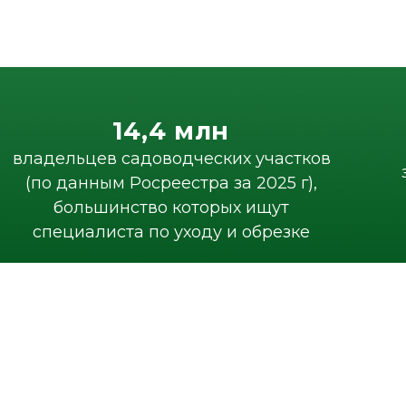
14,4 млн
от 
владельцев садоводческих участков
за усл
(по данным Росреестра за 2025 г),
большинство которых ищут
специалиста по уходу и обрезке