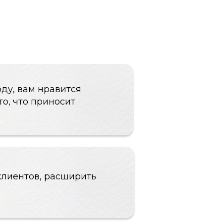
авится
носит
расширить