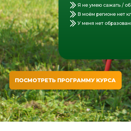
Безразличны к природе
,
Закры
деревьям и другим её
и стре
проявлениям
приня