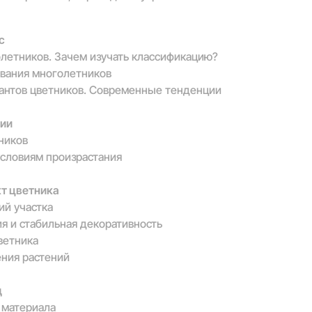
с
олетников. Зачем изучать классификацию?
ования многолетников
иантов цветников. Современные тенденции
гии
ников
условиям произрастания
т цветника
ий участка
ия и стабильная декоративность
цветника
ния растений
д
 материала