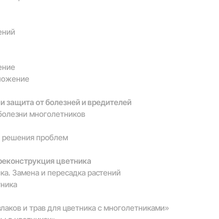
ений
ение
множение
 защита от болезней и вредителей
 болезни многолетников
 и решения проблем
реконструкция цветника
ка. Замена и пересадка растений
тника
злаков и трав для цветника с многолетниками»