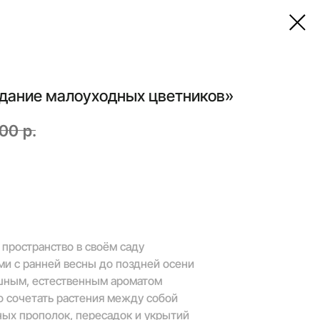
здание малоуходных цветников»
,00
р.
 пространство в своём саду
ми с ранней весны до поздней осени
шным, естественным ароматом
о сочетать растения между собой
ных прополок, пересадок и укрытий