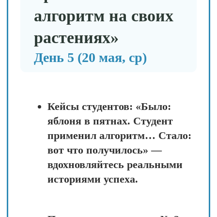
уникален. На него влияют:
тип почвы и её состав;
микроклимат участка (тень/
солнце, влажность, ветры);
набор растений и их
взаимодействие;
местные виды вредителей и
болезней;
ваши методы ухода за
последние годы;
даже соседство с другими
участками.
То, что идеально сработало
у соседа или блогера, может
оказаться губительным для
вашего сада.