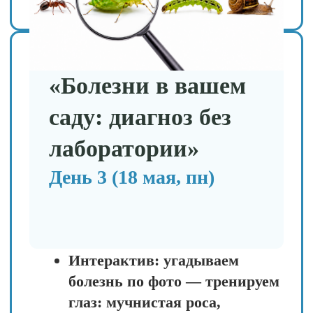
День 5 (20 мая, ср)
Кейсы студентов: «Было:
яблоня в пятнах. Студент
применил алгоритм… Стало:
вот что получилось» —
вдохновляйтесь реальными
историями успеха.
Практическое задание № 2:
примените алгоритм «понять
→ решить → выбрать» к
своим проблемным местам
(используя фото из Дня 1) —
кураторы дадут обратную
связь и помогут доработать
план.