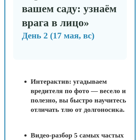
Универсальный алгоритм
действий при любых
вредителях и болезнях:
понять → решить → выбрать
— получите пошаговый план,
который работает в 99 %
случаев.
Демонстрация метода на
реальной ситуации —
увидите, как алгоритм
применяется на практике.
Эксклюзив: анонс
специального предложения
для участников эфира —
только здесь и сейчас лучшие
условия на полный курс.