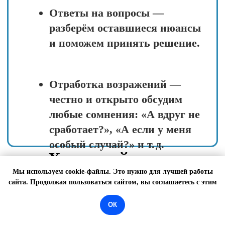
алгоритм «понять → решить →
выбрать», который примените к
любой новой проблеме в будущем
Насмотренность в учебном
Мы используем cookie-файлы. Это нужно для лучшей работы
чате
сайта. Продолжая пользоваться сайтом, вы соглашаетесь с этим
Разбираем ваши ситуации и кейсы
ОК
других участников — так вы
видите разнообразие решений и