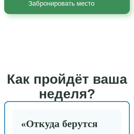
Видео‑разбор 5 самых частых
вредителей: что будет, если
бороться с ними
стандартными обработками?
— узнаете, почему
привычные методы часто не
работают и даже вредят.
Сбор вопросов — задайте всё,
что волнует, и получите
ответы от эксперта.