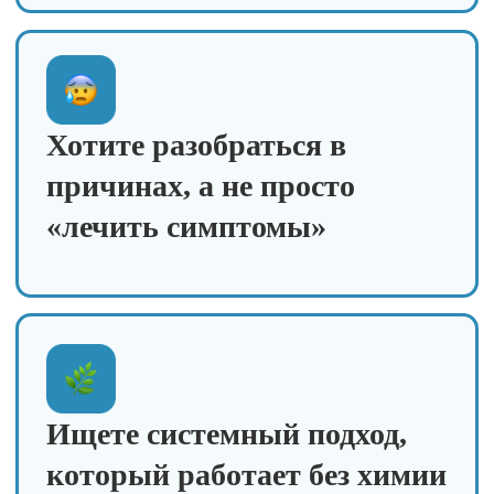
погружения в тему
защиты растений
Доступ к закрытому
каналу на 7 дней
ВК, Макс, Telegram -
выберете удобный для вас
Полезные материалы:
чек‑листы, методички,
памятки