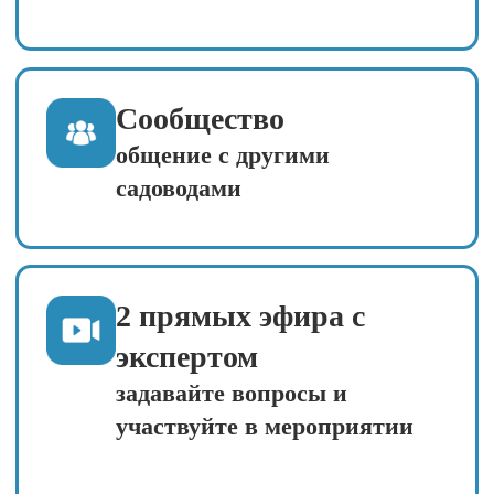
предобучения
Видеоурок «Вредители и
болезни: откуда берутся и
почему именно у вас?» —
получите чёткий ответ на
вопрос, который мучил вас
годами.
Мини‑опрос: «Какая
проблема в саду беспокоит
вас больше всего?» —
поделитесь своей болью
Практическое задание № 1:
сфотографируйте проблемные
места в саду и выложите в чат
— уже сегодня начнёте
разбираться в своих случаях