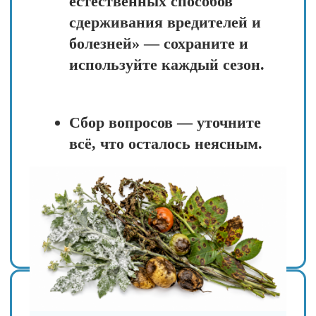
делать прямо
сейчас»
День 6 (21 мая, чт)
Разбор сложных случаев из
практики участников —
эксперт ответит на ваши
вопросы и покажет решения
для самых запутанных
ситуаций.
Сезонный план мероприятий
на ближайший месяц —
получите чёткий график
действий, чтобы сад был
здоров всё лето.