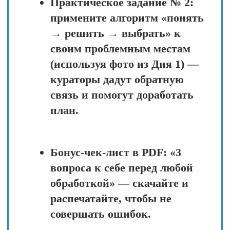
Наша система обучения
построена не на выдаче
готовых ответов, а на
развитии вашего
собственного
понимания сада. Мы не
даём «волшебных
таблеток» — мы даём
вам инструменты,
чтобы вы сами
находили верные
решения.
«Мы не превращаем
вас в послушного
исполнителя
инструкций. Мы