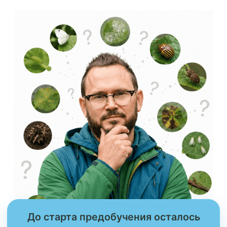
До старта предобучения осталось
:
:
:
00
00
00
00
дней
часов
минут
секунд
Это
предобучение
для вас,
если…