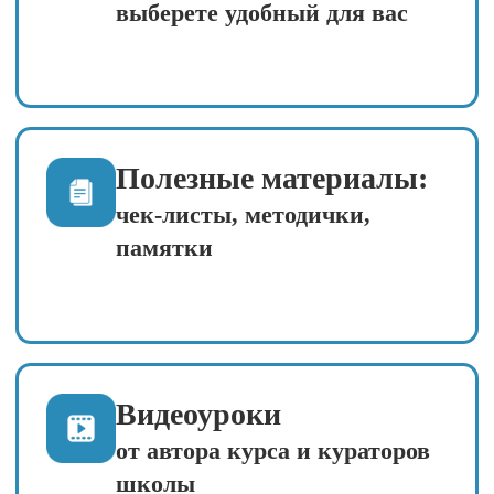
неделя?
«Откуда берутся
вредители и
болезни?
Раскрываем
главные тайны
вашего сада»
День 1 (16 мая, сб)
Приветственный пост и план
недели — поймёте, как всё
устроено и чего ждать от