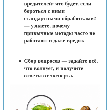
«Разбор полётов:
применяем
алгоритм на своих
растениях»