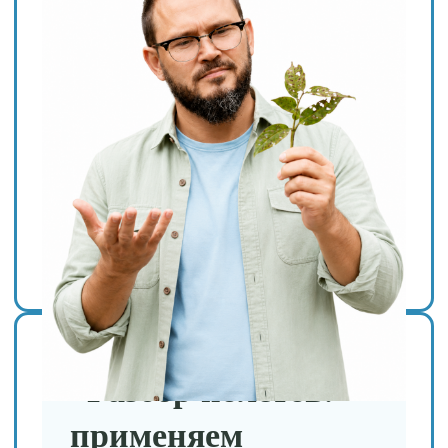
Каждый сад — это
отдельная экосистема.
Мы учим понимать её,
а не следовать шаблонам
Вы наверняка
сталкивались с этим: ищете
решение в интернете,
находите «проверенный
рецепт» — а он не помогает
или даже ухудшает
ситуацию. Почему так
происходит?
Потому что ваш сад