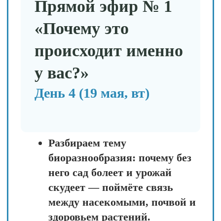
Презентация полного курса —
узнайте, как углубить знания
и вывести сад на новый
уровень.
Только для присутствующих:
скидка 30 % + бонус
«Биопрепараты» — самое
выгодное предложение за весь
запуск. Успейте
воспользоваться!
«Закрываем все
сомнения»
День 7 (22 мая, пт)