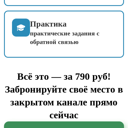
«Вредители в
вашем саду: узнаём
врага в лицо»
День 2 (17 мая, вс)
Интерактив: угадываем
вредителя по фото — весело и
полезно, вы быстро научитесь
отличать тлю от долгоносика.