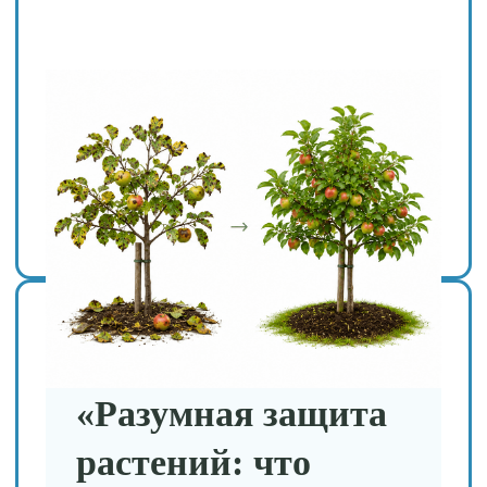
делаем вас
грамотным
садоводом, который
понимает свой сад и
умеет поддерживать
его здоровье
естественным
путём»
Научиться понимать свой
сад, а не следовать
шаблонам — запишитесь
на предобучение!