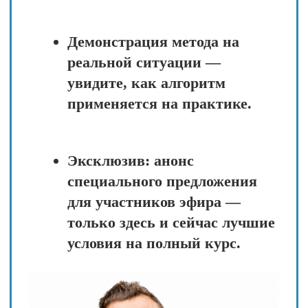
Почему
универсальные
советы не
работают — и что
работает вместо
них