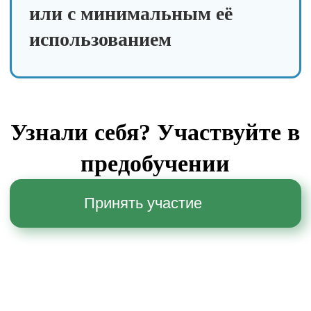
Видеоуроки
от автора курса и кураторов
школы
Сообщество
общение с другими
садоводами
2 прямых эфира с
экспертом
задавайте вопросы и
участвуйте в мероприятии
Практика