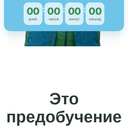
Вы замечаете на растениях
пятна, дырки, липкий налёт
или другие признаки
болезней и вредителей
Тратите время и деньги на
обработки, но эффекта нет
или он временный