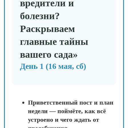
«Болезни в вашем
саду: диагноз без
лаборатории»
День 3 (18 мая, пн)
Интерактив: угадываем
болезнь по фото — тренируем
глаз: мучнистая роса,
фитофтора, пятнистости —
теперь вы их точно
распознаете.
Видео‑разбор 5
распространённых болезней:
почему традиционные методы
не дают долгосрочного