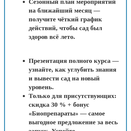
Анализ вместо шаблонов
Вместо «опрыскайте этим
препаратом» — учимся определять
причину проблемы: почему
вредитель появился именно здесь,
что его привлекает, какие условия
ему благоприятствуют
Экосистемный подход