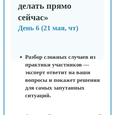
Записаться на предобучение
Почему это
работает?