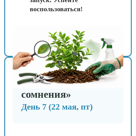
Мы учим видеть связи: как влияет
на растения соседство
определённых культур, какие
насекомые полезны, как улучшить
почву, чтобы растения стали
устойчивее
Алгоритм действий, а не
список инструкций
Вы осваиваете универсальный