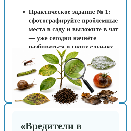
Прямой эфир № 1
«Почему это
происходит именно
у вас?»
День 4 (19 мая, вт)
Разбираем тему
биоразнообразия: почему без
него сад болеет и урожай
скудеет — поймёте связь
между насекомыми, почвой и
здоровьем растений.
3 главных врага
биоразнообразия — узнайте,
что вы, возможно, делаете не
так, и исправьте это.